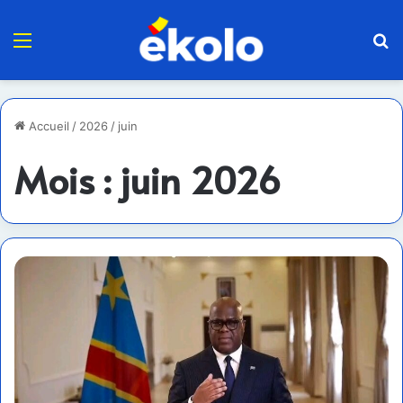
Menu
R
Accueil
/
2026
/
juin
Mois :
juin 2026