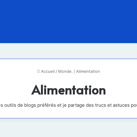
n annonce une contribution recor
ehors, les victimes des conflits d
anitaire mondiale en 2026
Accueil
/
Monde.
/
Alimentation
Alimentation
outils de blogs préférés et je partage des trucs et astuces pou