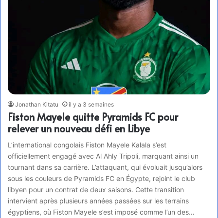
Jonathan Kitatu
il y a 3 semaines
Fiston Mayele quitte Pyramids FC pour
relever un nouveau défi en Libye
L’international congolais Fiston Mayele Kalala s’est
officiellement engagé avec Al Ahly Tripoli, marquant ainsi un
tournant dans sa carrière. L’attaquant, qui évoluait jusqu’alors
sous les couleurs de Pyramids FC en Égypte, rejoint le club
libyen pour un contrat de deux saisons. Cette transition
intervient après plusieurs années passées sur les terrains
égyptiens, où Fiston Mayele s’est imposé comme l’un des…