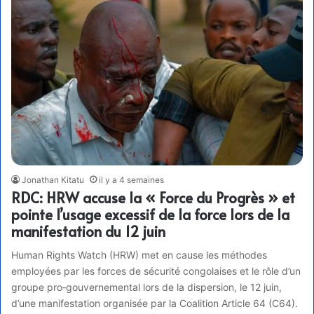
Jonathan Kitatu
il y a 4 semaines
RDC: HRW accuse la « Force du Progrès » et
pointe l’usage excessif de la force lors de la
manifestation du 12 juin
Human Rights Watch (HRW) met en cause les méthodes
employées par les forces de sécurité congolaises et le rôle d’un
groupe pro‑gouvernemental lors de la dispersion, le 12 juin,
d’une manifestation organisée par la Coalition Article 64 (C64).