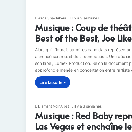
Azga Shachikere
il y a 3 semaines
Musique : Coup de théât
Best of the Best, Joe Lik
Alors qu’il figurait parmi les candidats représentan
annoncé son retrait de la compétition. Une décisi
son label, Lurhex Production. Selon le document pub
approfondie menée en concertation entre l’artiste
Lire la suite »
Diamant Noir Albat
il y a 3 semaines
Musique : Red Baby rep
Las Vegas et enchaîne l