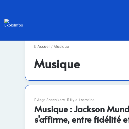
Accueil
/
Musique
Musique
Azga Shachikere
il y a 1 semaine
Musique : Jackson Munde
s’affirme, entre fidélité 