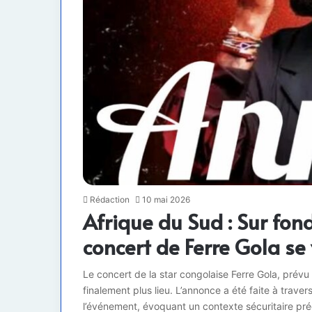
Rédaction
10 mai 2026
Afrique du Sud : Sur fond
concert de Ferre Gola se
Le concert de la star congolaise Ferre Gola, prév
finalement plus lieu. L’annonce a été faite à trave
l’événement, évoquant un contexte sécuritaire pré