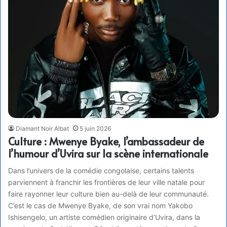
Diamant Noir Albat
5 juin 2026
Culture : Mwenye Byake, l’ambassadeur de
l’humour d’Uvira sur la scène internationale
Dans l’univers de la comédie congolaise, certains talents
parviennent à franchir les frontières de leur ville natale pour
faire rayonner leur culture bien au-delà de leur communauté.
C’est le cas de Mwenye Byake, de son vrai nom Yakobo
Ishisengelo, un artiste comédien originaire d’Uvira, dans la