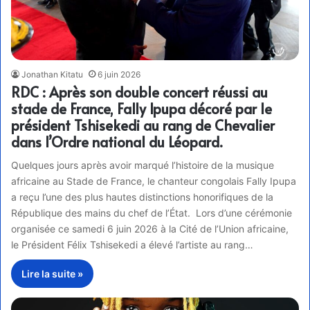
Jonathan Kitatu
6 juin 2026
RDC : Après son double concert réussi au
stade de France, Fally Ipupa décoré par le
président Tshisekedi au rang de Chevalier
dans l’Ordre national du Léopard.
Quelques jours après avoir marqué l’histoire de la musique
africaine au Stade de France, le chanteur congolais Fally Ipupa
a reçu l’une des plus hautes distinctions honorifiques de la
République des mains du chef de l’État. Lors d’une cérémonie
organisée ce samedi 6 juin 2026 à la Cité de l’Union africaine,
le Président Félix Tshisekedi a élevé l’artiste au rang…
Lire la suite »