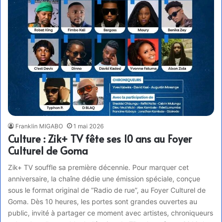
Franklin MIGABO
1 mai 2026
Culture : Zik+ TV fête ses 10 ans au Foyer
Culturel de Goma
Zik+ TV souffle sa première décennie. Pour marquer cet
anniversaire, la chaîne dédie une émission spéciale, conçue
sous le format original de ”Radio de rue”, au Foyer Culturel de
Goma. Dès 10 heures, les portes sont grandes ouvertes au
public, invité à partager ce moment avec artistes, chroniqueurs