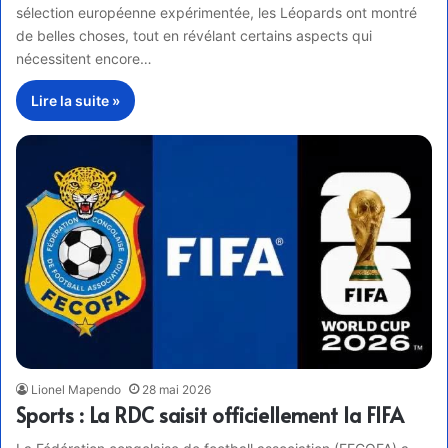
sélection européenne expérimentée, les Léopards ont montré
de belles choses, tout en révélant certains aspects qui
nécessitent encore…
Lire la suite »
Lionel Mapendo
28 mai 2026
Sports : La RDC saisit officiellement la FIFA