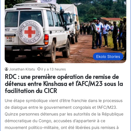
Ekolo Stories
Jonathan Kitatu
il y a 13 heures
RDC : une première opération de remise de
détenus entre Kinshasa et l’AFC/M23 sous la
facilitation du CICR
Une étape symbolique vient d’être franchie dans le processus
de dialogue entre le gouvernement congolais et l’AFC/M23.
Quinze personnes détenues par les autorités de la République
démocratique du Congo, accusées d’appartenir à ce
mouvement politico-militaire, ont été libérées puis remises à