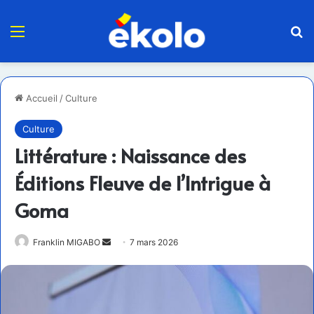
Menu
R
Accueil
/
Culture
Culture
Littérature : Naissance des
Éditions Fleuve de l’Intrigue à
Goma
Envoyer
Franklin MIGABO
7 mars 2026
un
courriel