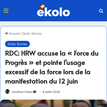
Menu
R
Accueil
/
Ekolo Stories
Ekolo Stories
RDC: HRW accuse la « Force du
Progrès » et pointe l’usage
excessif de la force lors de la
manifestation du 12 juin
Envoyer
Jonathan Kitatu
9 juillet 2026
un
courriel