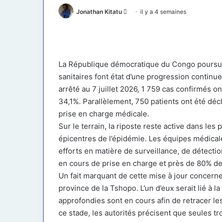
Envoyer
Jonathan Kitatu
il y a 4 semaines
un
courriel
La République démocratique du Congo poursuit s
sanitaires font état d’une progression continu
arrêté au 7 juillet 2026, 1 759 cas confirmés o
34,1%. Parallèlement, 750 patients ont été déc
prise en charge médicale.
Sur le terrain, la riposte reste active dans les
épicentres de l’épidémie. Les équipes médicale
efforts en matière de surveillance, de détecti
en cours de prise en charge et près de 80% des
Un fait marquant de cette mise à jour concerne
province de la Tshopo. L’un d’eux serait lié à l
approfondies sont en cours afin de retracer le
ce stade, les autorités précisent que seules tr