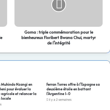
commémoration
pour
le
bienheureux
Floribert
Bwana
Chui,
Goma : triple commémoration pour le
martyr
de
bienheureux Floribert Bwana Chui, martyr
de
de l’intégrité
l’intégrité
: Muhindo Nzangi en
Ferran Torres offre à l’Espagne sa
Beni pour évaluer la
deuxième étoile en battant
gricole et relancer la
l’Argentine 1-0
 locale
il y a 2 semaines
rs