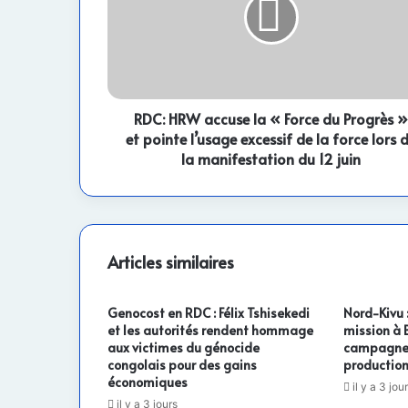
la
«
Force
du
Progrès
»
et
RDC: HRW accuse la « Force du Progrès »
pointe
et pointe l’usage excessif de la force lors 
l’usage
la manifestation du 12 juin
excessif
de
la
force
lors
Articles similaires
de
la
manifestation
Genocost en RDC : Félix Tshisekedi
Nord-Kivu 
du
et les autorités rendent hommage
mission à 
12
aux victimes du génocide
campagne a
congolais pour des gains
production
juin
économiques
il y a 3 jou
il y a 3 jours