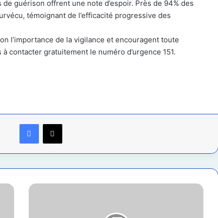
urs de guérison offrent une note d’espoir. Près de 94% des
urvécu, témoignant de l’efficacité progressive des
tion l’importance de la vigilance et encouragent toute
à contacter gratuitement le numéro d’urgence 151.
Facebook
X
Goma
:
triple