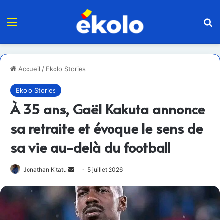
Menu
R
Accueil
/
Ekolo Stories
Ekolo Stories
À 35 ans, Gaël Kakuta annonce
sa retraite et évoque le sens de
sa vie au-delà du football
Envoyer
Jonathan Kitatu
5 juillet 2026
un
courriel