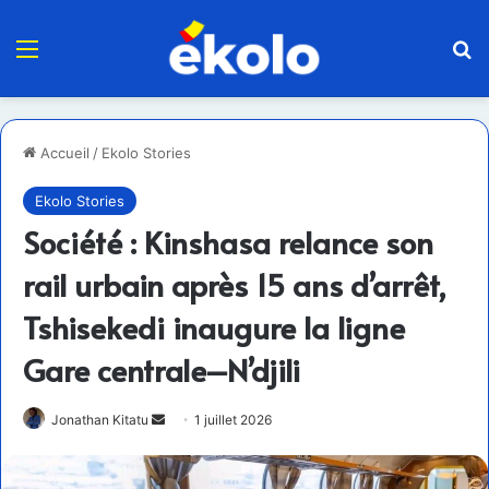
Menu
R
Accueil
/
Ekolo Stories
Ekolo Stories
Société : Kinshasa relance son
rail urbain après 15 ans d’arrêt,
Tshisekedi inaugure la ligne
Gare centrale–N’djili
Envoyer
Jonathan Kitatu
1 juillet 2026
un
courriel