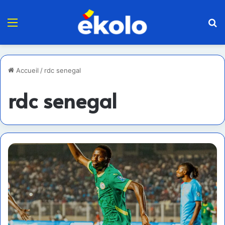
Menu
R
Accueil
/
rdc senegal
rdc senegal