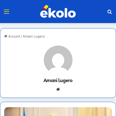
Menu
R
Accueil
/
Amani Lugero
Amani Lugero
Website