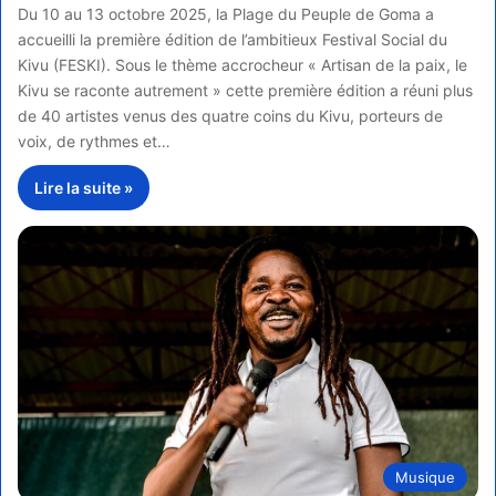
Du 10 au 13 octobre 2025, la Plage du Peuple de Goma a
accueilli la première édition de l’ambitieux Festival Social du
Kivu (FESKI). Sous le thème accrocheur « Artisan de la paix, le
Kivu se raconte autrement » cette première édition a réuni plus
de 40 artistes venus des quatre coins du Kivu, porteurs de
voix, de rythmes et…
Lire la suite »
Musique