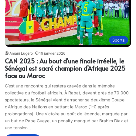
Sports
Amani Lugero
19 janvier 2026
CAN 2025 : Au bout d’une finale irréelle, le
Sénégal est sacré champion d’Afrique 2025
face au Maroc
C’est une rencontre qui restera gravée dans la mémoire
collective du football africain. À Rabat, devant près de 70 000
spectateurs, le Sénégal vient d’arracher sa deuxième Coupe
d’Afrique des Nations en battant le Maroc (1-0 après
prolongations). Une victoire au goût de légende, marquée par
un but de Pape Gueye, un penalty manqué par Brahim Díaz et
une tension…