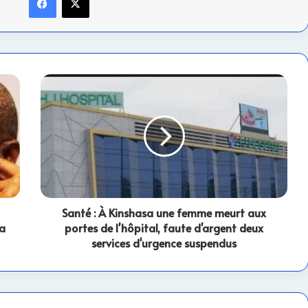
Santé
:
À
Kinshasa
une
femme
meurt
aux
portes
de
Santé : À Kinshasa une femme meurt aux
l'hôpital,
la
portes de l'hôpital, faute d'argent deux
faute
services d'urgence suspendus
d'argent
deux
services
d'urgence