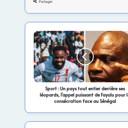
Partager
Sport
:
Un
pays
tout
entier
derrière
ses
léopards,
l'appel
Sport : Un pays tout entier derrière ses
puissant
léopards, l'appel puissant de Fayulu pour 
de
consécration face au Sénégal
Fayulu
pour
la
consécration