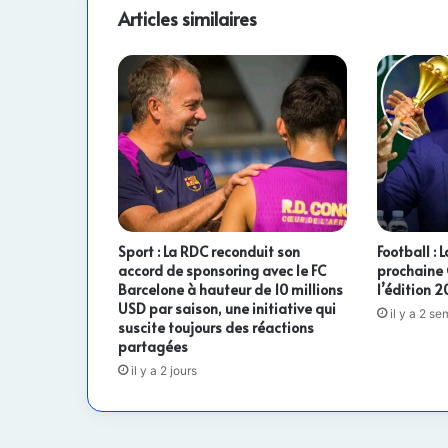
face
Articles similaires
au
Sénégal
Sport : La RDC reconduit son
Football :
accord de sponsoring avec le FC
prochaine
Barcelone à hauteur de 10 millions
l’édition 
USD par saison, une initiative qui
il y a 2 s
suscite toujours des réactions
partagées
il y a 2 jours