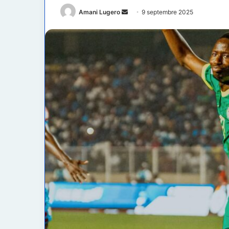
Envoyer
Amani Lugero
9 septembre 2025
un
courriel