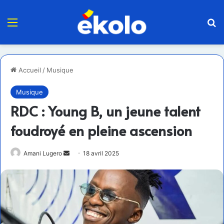
Menu
R
Accueil
/
Musique
Musique
RDC : Young B, un jeune talent
foudroyé en pleine ascension
Envoyer
Amani Lugero
18 avril 2025
un
courriel