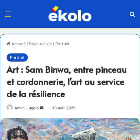
Menu
R
Accueil
/
Style de vie
/
Portrait
Portrait
Art : Sam Binwa, entre pinceau
et cordonnerie, l’art au service
de la résilience
Envoyer
Amani Lugero
30 avril 2025
un
courriel