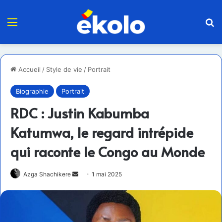
Menu
R
Accueil
/
Style de vie
/
Portrait
Biographie
Portrait
RDC : Justin Kabumba
Katumwa, le regard intrépide
qui raconte le Congo au Monde
Envoyer
Azga Shachikere
1 mai 2025
un
courriel