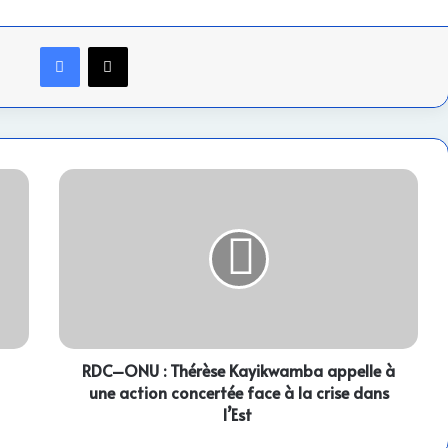
Facebook
X
RDC–
ONU
:
Thérèse
Kayikwamba
appelle
à
une
action
concertée
RDC–ONU : Thérèse Kayikwamba appelle à
face
une action concertée face à la crise dans
à
l’Est
la