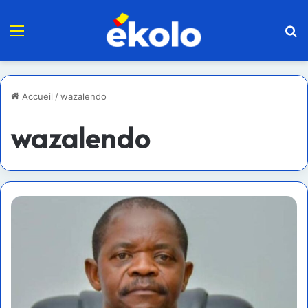
Menu
R
Accueil
/
wazalendo
wazalendo