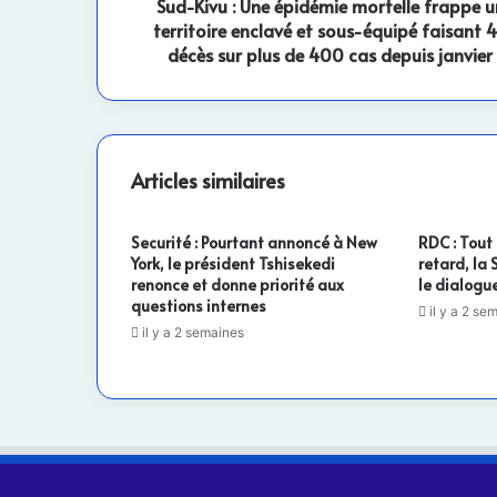
enclavé
Sud-Kivu : Une épidémie mortelle frappe u
et
territoire enclavé et sous-équipé faisant 
sous-
décès sur plus de 400 cas depuis janvier
équipé
faisant
43
décès
sur
Articles similaires
plus
de
400
Securité : Pourtant annoncé à New
RDC : Tout
cas
York, le président Tshisekedi
retard, la
depuis
renonce et donne priorité aux
le dialogue
questions internes
janvier
il y a 2 se
il y a 2 semaines