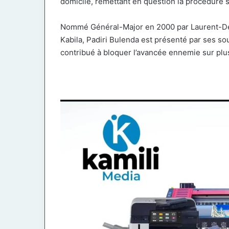
domicile, remettant en question la procédure s
Nommé Général-Major en 2000 par Laurent-Dé
Kabila, Padiri Bulenda est présenté par ses so
contribué à bloquer l’avancée ennemie sur plus