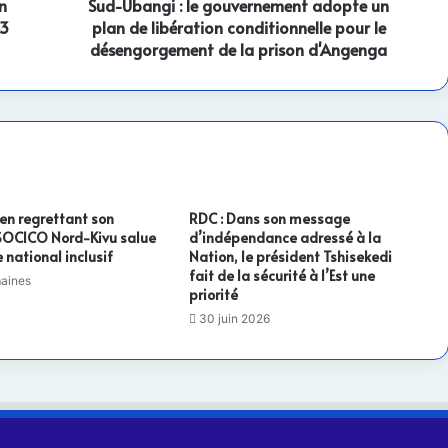
n
libération
Sud-Ubangi : le gouvernement adopte un
conditionnelle
43
plan de libération conditionnelle pour le
pour
désengorgement de la prison d'Angenga
le
désengorgement
de
la
prison
d'Angenga
 en regrettant son
RDC : Dans son message
 SOCICO Nord-Kivu salue
d’indépendance adressé à la
 national inclusif
Nation, le président Tshisekedi
fait de la sécurité à l’Est une
maines
priorité
30 juin 2026