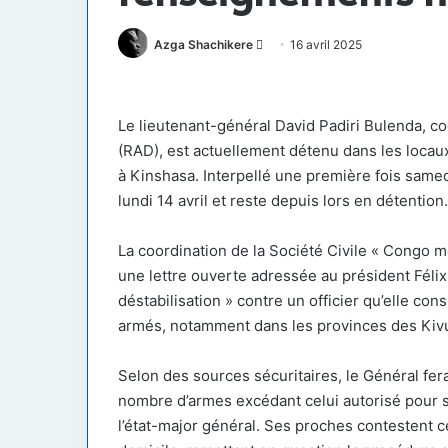
Envoyer
Azga Shachikere
16 avril 2025
un
courriel
Le lieutenant-général David Padiri Bulenda, c
(RAD), est actuellement détenu dans les locaux 
à Kinshasa. Interpellé une première fois samed
lundi 14 avril et reste depuis lors en détention.
La coordination de la Société Civile « Congo
une lettre ouverte adressée au président Félix
déstabilisation » contre un officier qu’elle co
armés, notamment dans les provinces des Kivu
Selon des sources sécuritaires, le Général fera
nombre d’armes excédant celui autorisé pour s
l’état-major général. Ses proches contestent c