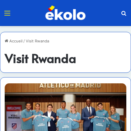
Menu
R
Accueil
/
Visit Rwanda
Visit Rwanda