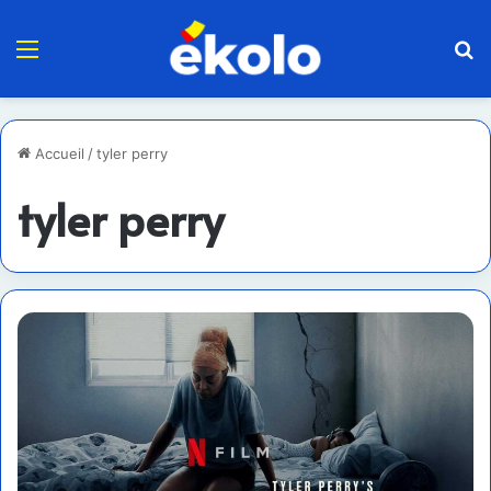
Menu
R
Accueil
/
tyler perry
tyler perry