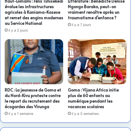
Haut-Lomami : Félix Tshisekedi
Littérature : Bénédicte Denise
évalue les infrastructures
Ngongo Baraka, peut-on
agricoles à Kaniama-Kasese
vraiment renaître après un
et remet des engins modernes
traumatisme d’enfance ?
au Service National
il y a 7 jours
il y a 2 jours
RDC : La jeunesse de Goma et
Goma : Vijana Africa initie
du Nord-Kivu proteste contre
plus de 60 enfants au
le report du recrutement des
numérique pendant les
écogardes des Virunga
vacances scolaires
il y a 1 semaine
il y a 3 semaines