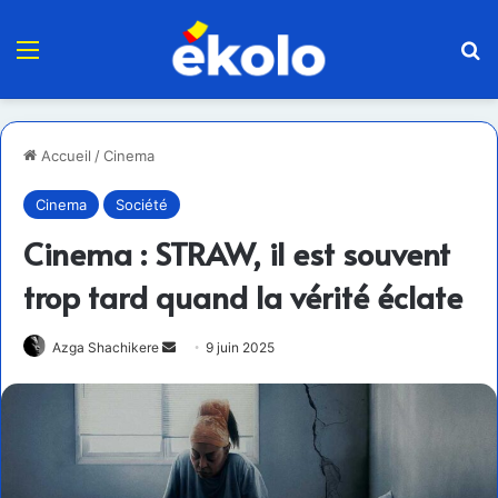
Menu
R
Accueil
/
Cinema
Cinema
Société
Cinema : STRAW, il est souvent
trop tard quand la vérité éclate
Envoyer
Azga Shachikere
9 juin 2025
un
courriel