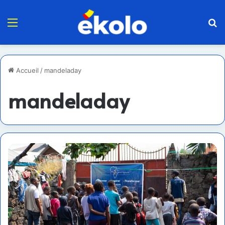
Menu
R
Accueil
/
mandeladay
mandeladay