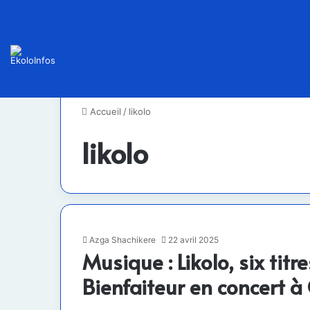
Accueil
/
likolo
likolo
Azga Shachikere
22 avril 2025
Musique : Likolo, six titr
Bienfaiteur en concert 