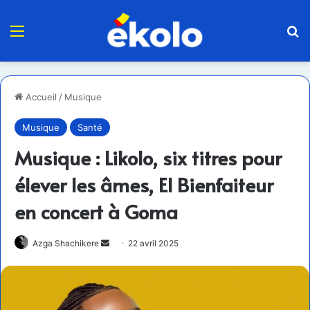
Menu
R
Accueil
/
Musique
Musique
Santé
Musique : Likolo, six titres pour
élever les âmes, El Bienfaiteur
en concert à Goma
Envoyer
Azga Shachikere
22 avril 2025
un
courriel