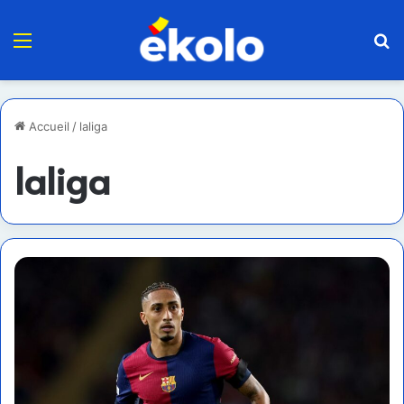
Menu
R
Accueil
/
laliga
laliga