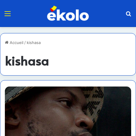
Menu
R
Accueil
/
kishasa
kishasa