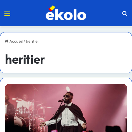
Menu
R
Accueil
/
heritier
heritier