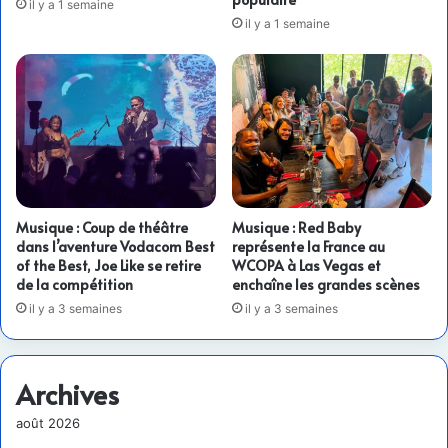
il y a 1 semaine
il y a 1 semaine
Musique : Coup de théâtre
Musique : Red Baby
dans l’aventure Vodacom Best
représente la France au
of the Best, Joe Like se retire
WCOPA à Las Vegas et
de la compétition
enchaîne les grandes scènes
il y a 3 semaines
il y a 3 semaines
Archives
août 2026