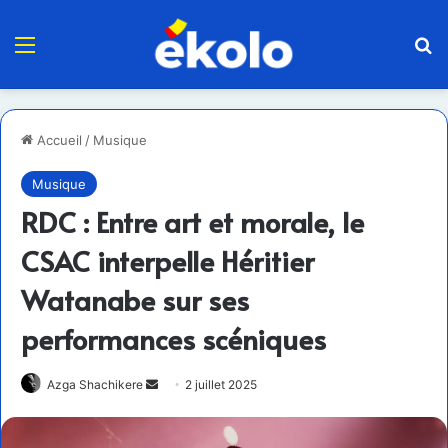
Menu
R
Accueil
/
Musique
Musique
RDC : Entre art et morale, le
CSAC interpelle Héritier
Watanabe sur ses
performances scéniques
Envoyer
Azga Shachikere
2 juillet 2025
un
courriel