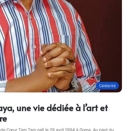
Célébrité
aya, une vie dédiée à l’art et
re
 de Cœur Tam Tam naît le 29 avril 1994 à Goma. Au pied du