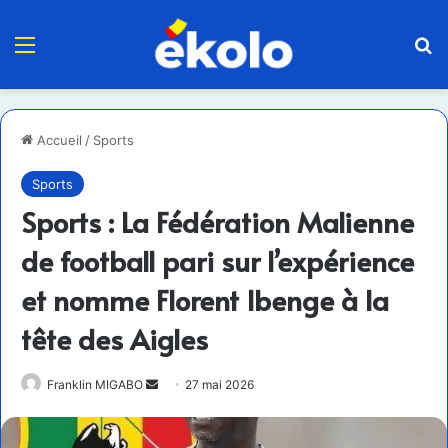
Menu
R
Accueil
/
Sports
Sports
Sports : La Fédération Malienne
de football pari sur l’expérience
et nomme Florent Ibenge à la
tête des Aigles
Envoyer
Franklin MIGABO
27 mai 2026
un
courriel