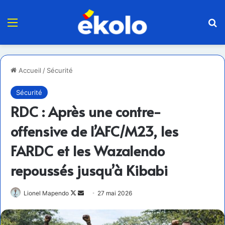
Menu
R
Accueil
/
Sécurité
Sécurité
RDC : Après une contre-
offensive de l’AFC/M23, les
FARDC et les Wazalendo
repoussés jusqu’à Kibabi
Follow
Envoyer
Lionel Mapendo
27 mai 2026
on
un
X
courriel