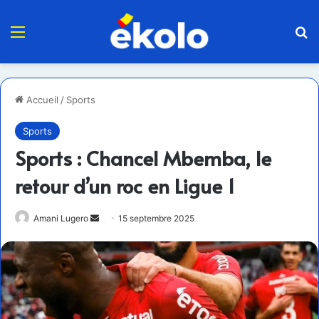
Menu
R
Accueil
/
Sports
Sports
Sports : Chancel Mbemba, le
retour d’un roc en Ligue 1
Envoyer
Amani Lugero
15 septembre 2025
un
courriel