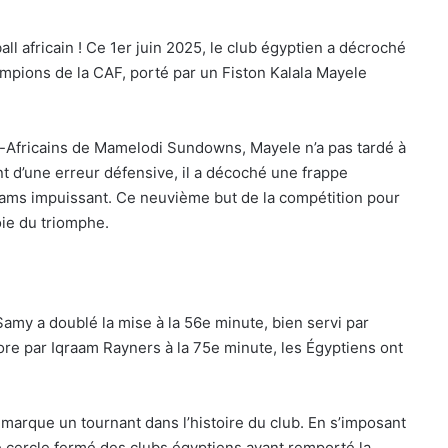
l africain ! Ce 1er juin 2025, le club égyptien a décroché
ampions de la CAF, porté par un Fiston Kalala Mayele
d-Africains de Mamelodi Sundowns, Mayele n’a pas tardé à
ant d’une erreur défensive, il a décoché une frappe
liams impuissant. Ce neuvième but de la compétition pour
oie du triomphe.
amy a doublé la mise à la 56e minute, bien servi par
e par Iqraam Rayners à la 75e minute, les Égyptiens ont
marque un tournant dans l’histoire du club. En s’imposant
nt le cercle fermé des clubs égyptiens ayant remporté la