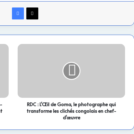
Facebook
X
RDC
:
L'Œil
de
Goma,
le
photographe
qui
transforme
s-
les
RDC : L'Œil de Goma, le photographe qui
clichés
at
transforme les clichés congolais en chef-
congolais
d'œuvre
en
chef-