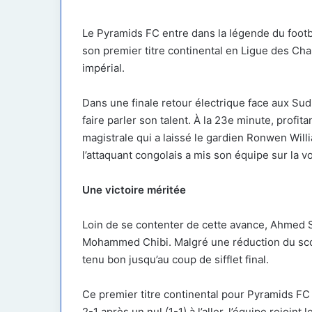
courriel
Le Pyramids FC entre dans la légende du footbal
son premier titre continental en Ligue des Ch
impérial.
Dans une finale retour électrique face aux Su
faire parler son talent. À la 23e minute, profit
magistrale qui a laissé le gardien Ronwen Wil
l’attaquant congolais a mis son équipe sur la v
Une victoire méritée
Loin de se contenter de cette avance, Ahmed S
Mohammed Chibi. Malgré une réduction du scor
tenu bon jusqu’au coup de sifflet final.
Ce premier titre continental pour Pyramids FC 
2-1 après un nul (1-1) à l’aller, l’équipe rejoi