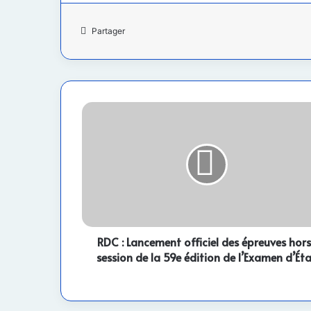
Partager
RDC
:
Lancement
officiel
des
épreuves
hors-
session
de
la
RDC : Lancement officiel des épreuves hor
59e
session de la 59e édition de l’Examen d’Ét
édition
de
l’Examen