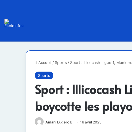
Accueil
/
Sports
/
Sport : Illicocash Ligue 1, Manie
Sports
Sport : Illicocash
boycotte les playo
Envoyer
Amani Lugero
16 avril 2025
un