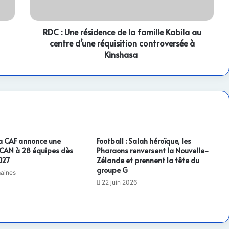
Kabila
au
centre
RDC : Une résidence de la famille Kabila au
d’une
centre d’une réquisition controversée à
réquisition
Kinshasa
controversée
à
Kinshasa
 La CAF annonce une
Football : Salah héroïque, les
 CAN à 28 équipes dès
Pharaons renversent la Nouvelle-
2027
Zélande et prennent la tête du
groupe G
maines
22 juin 2026