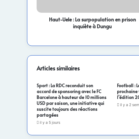
inquiète
à
Dungu
Haut-Uele : La surpopulation en prison
inquiète à Dungu
Articles similaires
Sport : La RDC reconduit son
Football :
accord de sponsoring avec le FC
prochaine
Barcelone à hauteur de 10 millions
l’édition 
USD par saison, une initiative qui
il y a 2 se
suscite toujours des réactions
partagées
il y a 5 jours