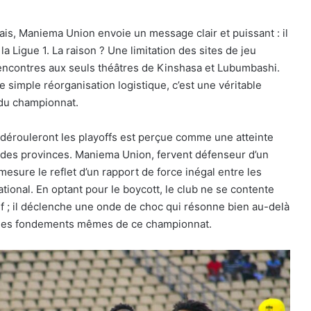
is, Maniema Union envoie un message clair et puissant : il
la Ligue 1. La raison ? Une limitation des sites de jeu
 rencontres aux seuls théâtres de Kinshasa et Lubumbashi.
ne simple réorganisation logistique, c’est une véritable
e du championnat.
se dérouleront les playoffs est perçue comme une atteinte
s des provinces. Maniema Union, fervent défenseur d’un
 mesure le reflet d’un rapport de force inégal entre les
ational. En optant pour le boycott, le club ne se contente
f ; il déclenche une onde de choc qui résonne bien au-delà
r les fondements mêmes de ce championnat.