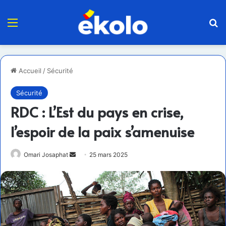
Menu
R
Accueil
/
Sécurité
Sécurité
RDC : L’Est du pays en crise,
l’espoir de la paix s’amenuise
Envoyer
Omari Josaphat
25 mars 2025
un
courriel