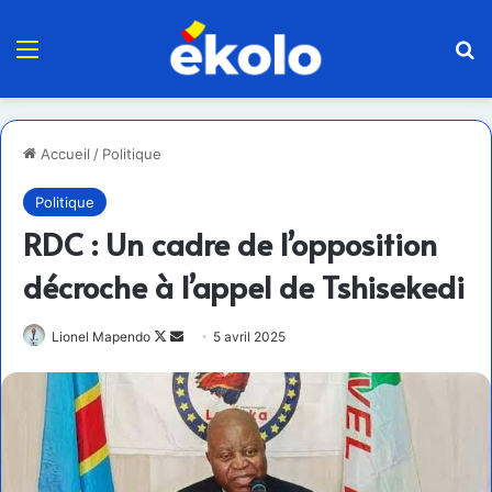
Menu
R
Accueil
/
Politique
Politique
RDC : Un cadre de l’opposition
décroche à l’appel de Tshisekedi
Follow
Envoyer
Lionel Mapendo
5 avril 2025
on
un
X
courriel