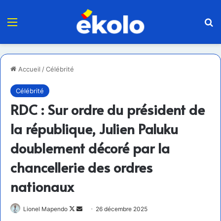
Menu
R
Accueil
/
Célébrité
Célébrité
RDC : Sur ordre du président de
la république, Julien Paluku
doublement décoré par la
chancellerie des ordres
nationaux
Follow
Envoyer
Lionel Mapendo
26 décembre 2025
on
un