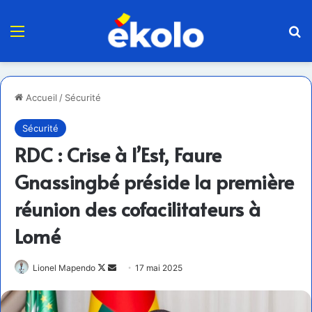
Menu
R
Accueil
/
Sécurité
Sécurité
RDC : Crise à l’Est, Faure
Gnassingbé préside la première
réunion des cofacilitateurs à
Lomé
Follow
Envoyer
Lionel Mapendo
17 mai 2025
on
un
X
courriel