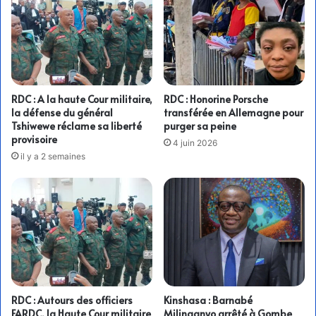
RDC : A la haute Cour militaire,
RDC : Honorine Porsche
la défense du général
transférée en Allemagne pour
Tshiwewe réclame sa liberté
purger sa peine
provisoire
4 juin 2026
il y a 2 semaines
RDC : Autours des officiers
Kinshasa : Barnabé
FARDC, la Haute Cour militaire
Milinganyo arrêté à Gombe