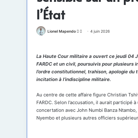
l’État
Follow
Envoyer
Lionel Mapendo
4 juin 2026
on
un
X
courriel
La Haute Cour militaire a ouvert ce jeudi 04 
FARDC et un civil, poursuivis pour plusieurs
l’ordre constitutionnel, trahison, apologie du 
incitation à l’indiscipline militaire.
Au centre de cette affaire figure Christian T
FARDC. Selon l’accusation, il aurait participé à
concertation avec John Numbi Banza Ntambo, ac
Nyembo et plusieurs autres officiers supérieur