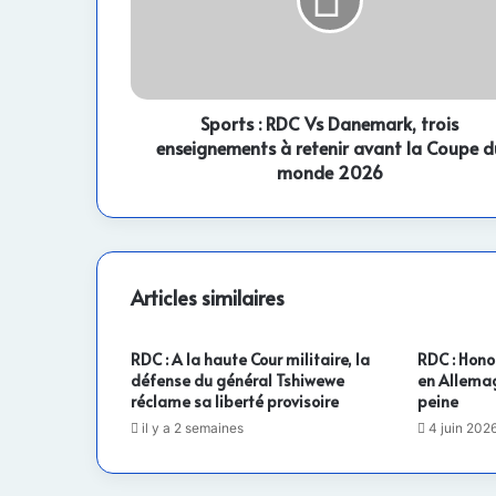
Danemark,
trois
enseignements
à
retenir
avant
Sports : RDC Vs Danemark, trois
la
enseignements à retenir avant la Coupe d
Coupe
monde 2026
du
monde
2026
Articles similaires
RDC : A la haute Cour militaire, la
RDC : Hono
défense du général Tshiwewe
en Allema
réclame sa liberté provisoire
peine
il y a 2 semaines
4 juin 202