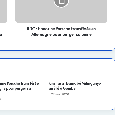
transférée
en
Allemagne
pour
purger
sa
RDC : Honorine Porsche transférée en
peine
u
Allemagne pour purger sa peine
rine Porsche transférée
Kinshasa : Barnabé Milinganyo
gne pour purger sa
arrêté à Gombe
27 mai 2026
6