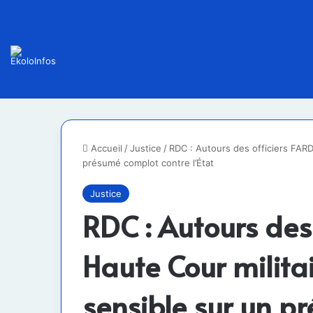
Accueil
/
Justice
/
RDC : Autours des officiers FARD
présumé complot contre l’État
Justice
RDC : Autours des 
Haute Cour milita
sensible sur un p