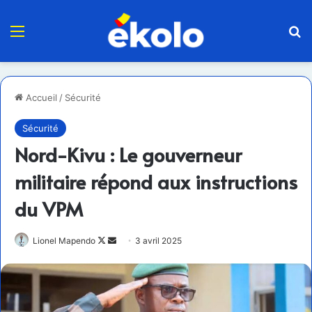
Menu
R
Accueil
/
Sécurité
Sécurité
Nord-Kivu : Le gouverneur
militaire répond aux instructions
du VPM
Follow
Envoyer
Lionel Mapendo
3 avril 2025
on
un
X
courriel