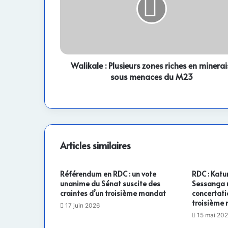
riches
en
minerais,
sous
menaces
du
Walikale : Plusieurs zones riches en minerai
M23
sous menaces du M23
Articles similaires
Référendum en RDC : un vote
RDC : Katu
unanime du Sénat suscite des
Sessanga m
craintes d’un troisième mandat
concertati
troisième 
17 juin 2026
15 mai 20