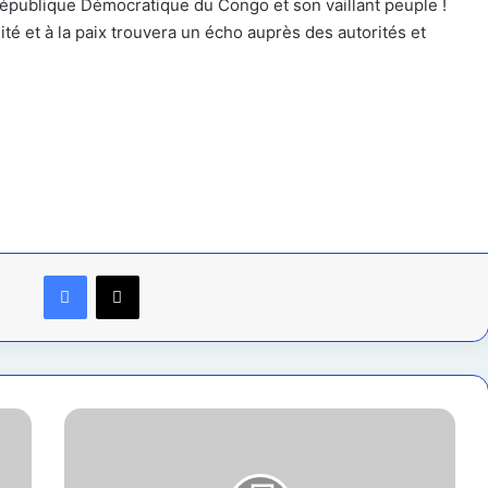
 République Démocratique du Congo et son vaillant peuple !
unité et à la paix trouvera un écho auprès des autorités et
Facebook
X
Kisangani
:
Crise
à