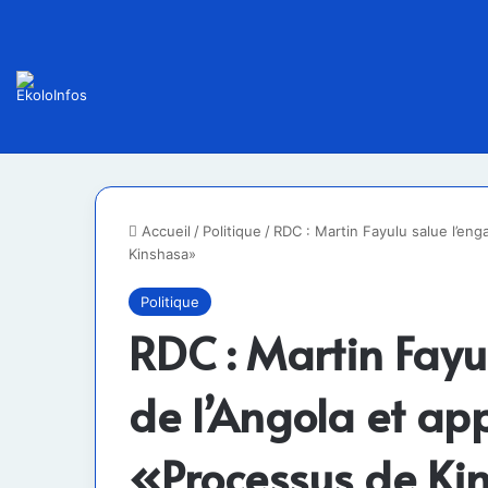
Accueil
/
Politique
/
RDC : Martin Fayulu salue l’eng
Kinshasa»
Politique
RDC : Martin Fayu
de l’Angola et app
«Processus de K