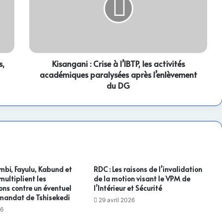
l’IBTP,
les
activités
académiques
paralysées
s,
après
Kisangani : Crise à l’IBTP, les activités
l’enlèvement
académiques paralysées après l’enlèvement
du
du DG
DG
mbi, Fayulu, Kabund et
RDC : Les raisons de l’invalidation
ultiplient les
de la motion visant le VPM de
ons contre un éventuel
l’Intérieur et Sécurité
mandat de Tshisekedi
29 avril 2026
26