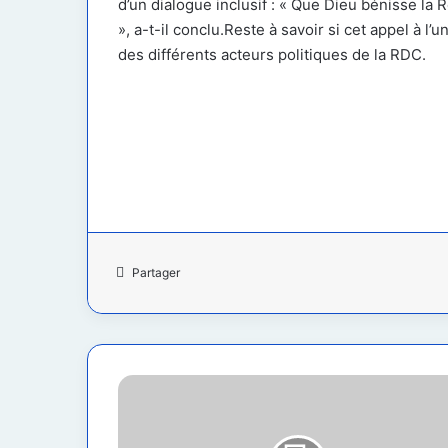
d’un dialogue inclusif : « Que Dieu bénisse la
», a-t-il conclu.Reste à savoir si cet appel à l’
des différents acteurs politiques de la RDC.
Partager
Walikale
:
Plusieurs
zones