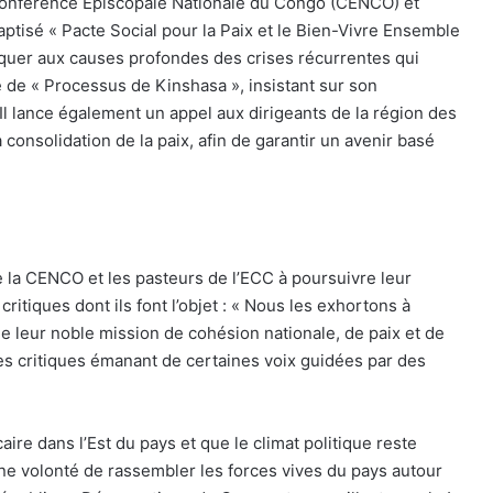
la Conférence Épiscopale Nationale du Congo (CENCO) et
aptisé « Pacte Social pour la Paix et le Bien-Vivre Ensemble
taquer aux causes profondes des crises récurrentes qui
ive de « Processus de Kinshasa », insistant sur son
Il lance également un appel aux dirigeants de la région des
consolidation de la paix, afin de garantir un avenir basé
 la CENCO et les pasteurs de l’ECC à poursuivre leur
critiques dont ils font l’objet : « Nous les exhortons à
e leur noble mission de cohésion nationale, de paix et de
s critiques émanant de certaines voix guidées par des
aire dans l’Est du pays et que le climat politique reste
 une volonté de rassembler les forces vives du pays autour