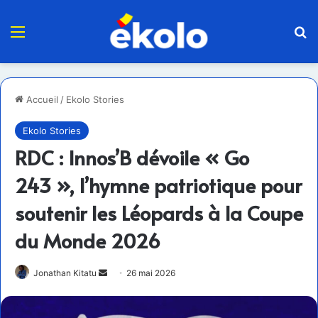
Menu
R
Accueil
/
Ekolo Stories
Ekolo Stories
RDC : Innos’B dévoile « Go
243 », l’hymne patriotique pour
soutenir les Léopards à la Coupe
du Monde 2026
Envoyer
Jonathan Kitatu
26 mai 2026
un
courriel