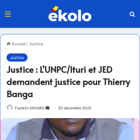
Menu
R
Accueil
/
Justice
Justice
Justice : L’UNPC/Ituri et JED
demandent justice pour Thierry
Banga
Envoyer
Franklin MIGABO
30 décembre 2025
un
courriel