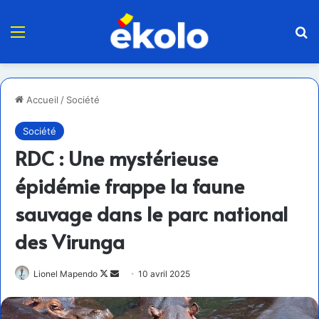
Menu
R
Accueil
/
Société
Société
RDC : Une mystérieuse
épidémie frappe la faune
sauvage dans le parc national
des Virunga
Follow
Envoyer
Lionel Mapendo
10 avril 2025
on
un
X
courriel