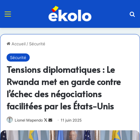
Menu
R
Accueil
/
Sécurité
Sécurité
Tensions diplomatiques : Le
Rwanda met en garde contre
l’échec des négociations
facilitées par les États-Unis
Follow
Envoyer
Lionel Mapendo
11 juin 2025
on
un
X
courriel