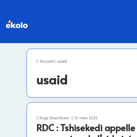
Accueil
/
usaid
usaid
Azga Shachikere
31 mars 2025
RDC : Tshisekedi appelle